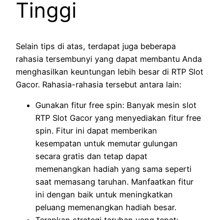
Tinggi
Selain tips di atas, terdapat juga beberapa
rahasia tersembunyi yang dapat membantu Anda
menghasilkan keuntungan lebih besar di RTP Slot
Gacor. Rahasia-rahasia tersebut antara lain:
Gunakan fitur free spin: Banyak mesin slot
RTP Slot Gacor yang menyediakan fitur free
spin. Fitur ini dapat memberikan
kesempatan untuk memutar gulungan
secara gratis dan tetap dapat
memenangkan hadiah yang sama seperti
saat memasang taruhan. Manfaatkan fitur
ini dengan baik untuk meningkatkan
peluang memenangkan hadiah besar.
Terapkan strategi taruhan yang tepat: