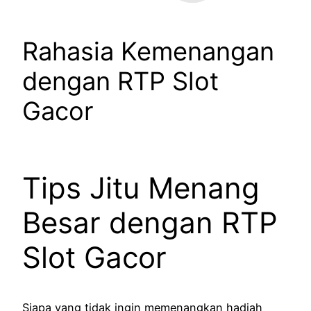
Rahasia Kemenangan
dengan RTP Slot
Gacor
Tips Jitu Menang
Besar dengan RTP
Slot Gacor
Siapa yang tidak ingin memenangkan hadiah