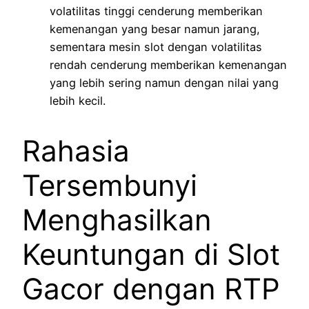
volatilitas tinggi cenderung memberikan
kemenangan yang besar namun jarang,
sementara mesin slot dengan volatilitas
rendah cenderung memberikan kemenangan
yang lebih sering namun dengan nilai yang
lebih kecil.
Rahasia
Tersembunyi
Menghasilkan
Keuntungan di Slot
Gacor dengan RTP