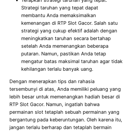
Strategi taruhan yang tepat dapat
membantu Anda memaksimalkan
kemenangan di RTP Slot Gacor. Salah satu
strategi yang cukup efektif adalah dengan
meningkatkan taruhan secara bertahap
setelah Anda memenangkan beberapa
putaran. Namun, pastikan Anda tetap
mengatur batas maksimal taruhan agar tidak
kehilangan terlalu banyak uang.
Dengan menerapkan tips dan rahasia
tersembunyi di atas, Anda memiliki peluang yang
lebih besar untuk memenangkan hadiah besar di
RTP Slot Gacor. Namun, ingatlah bahwa
permainan slot tetaplah sebuah permainan yang
bergantung pada keberuntungan. Oleh karena itu,
jangan terlalu berharap dan tetaplah bermain