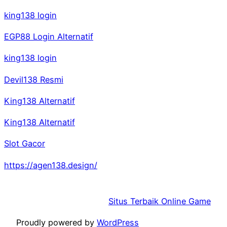
king138 login
EGP88 Login Alternatif
king138 login
Devil138 Resmi
King138 Alternatif
King138 Alternatif
Slot Gacor
https://agen138.design/
Situs Terbaik Online Game
Proudly powered by
WordPress