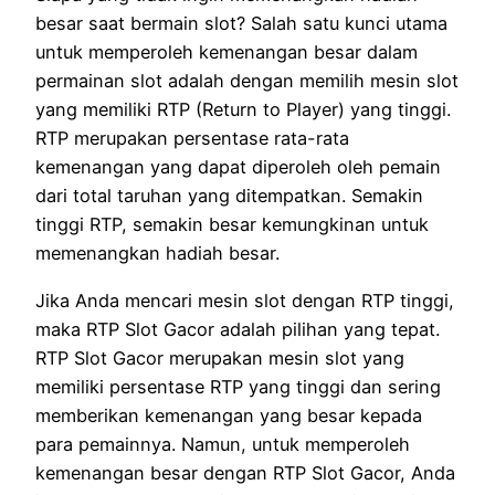
besar saat bermain slot? Salah satu kunci utama
untuk memperoleh kemenangan besar dalam
permainan slot adalah dengan memilih mesin slot
yang memiliki RTP (Return to Player) yang tinggi.
RTP merupakan persentase rata-rata
kemenangan yang dapat diperoleh oleh pemain
dari total taruhan yang ditempatkan. Semakin
tinggi RTP, semakin besar kemungkinan untuk
memenangkan hadiah besar.
Jika Anda mencari mesin slot dengan RTP tinggi,
maka RTP Slot Gacor adalah pilihan yang tepat.
RTP Slot Gacor merupakan mesin slot yang
memiliki persentase RTP yang tinggi dan sering
memberikan kemenangan yang besar kepada
para pemainnya. Namun, untuk memperoleh
kemenangan besar dengan RTP Slot Gacor, Anda