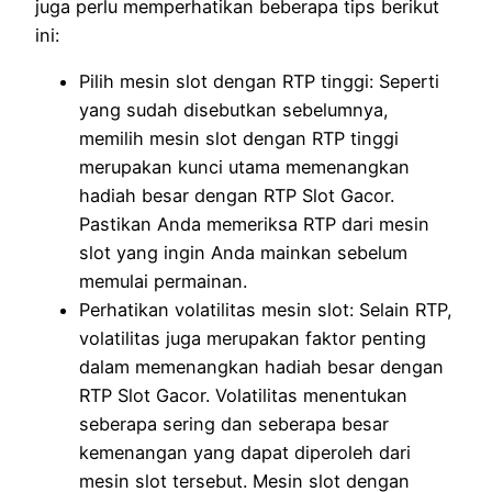
juga perlu memperhatikan beberapa tips berikut
ini:
Pilih mesin slot dengan RTP tinggi: Seperti
yang sudah disebutkan sebelumnya,
memilih mesin slot dengan RTP tinggi
merupakan kunci utama memenangkan
hadiah besar dengan RTP Slot Gacor.
Pastikan Anda memeriksa RTP dari mesin
slot yang ingin Anda mainkan sebelum
memulai permainan.
Perhatikan volatilitas mesin slot: Selain RTP,
volatilitas juga merupakan faktor penting
dalam memenangkan hadiah besar dengan
RTP Slot Gacor. Volatilitas menentukan
seberapa sering dan seberapa besar
kemenangan yang dapat diperoleh dari
mesin slot tersebut. Mesin slot dengan