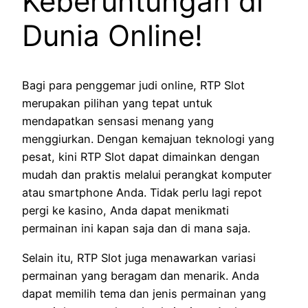
Keberuntungan di
Dunia Online!
Bagi para penggemar judi online, RTP Slot
merupakan pilihan yang tepat untuk
mendapatkan sensasi menang yang
menggiurkan. Dengan kemajuan teknologi yang
pesat, kini RTP Slot dapat dimainkan dengan
mudah dan praktis melalui perangkat komputer
atau smartphone Anda. Tidak perlu lagi repot
pergi ke kasino, Anda dapat menikmati
permainan ini kapan saja dan di mana saja.
Selain itu, RTP Slot juga menawarkan variasi
permainan yang beragam dan menarik. Anda
dapat memilih tema dan jenis permainan yang