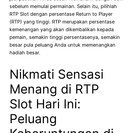
sebelum memulai permainan. Selain itu, pilihlah
RTP Slot dengan persentase Return to Player
(RTP) yang tinggi. RTP merupakan persentase
kemenangan yang akan dikembalikan kepada
pemain, semakin tinggi persentasenya, semakin
besar pula peluang Anda untuk memenangkan
hadiah besar.
Nikmati Sensasi
Menang di RTP
Slot Hari Ini:
Peluang