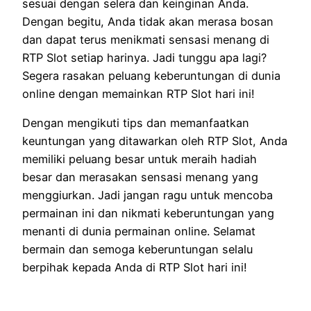
sesuai dengan selera dan keinginan Anda.
Dengan begitu, Anda tidak akan merasa bosan
dan dapat terus menikmati sensasi menang di
RTP Slot setiap harinya. Jadi tunggu apa lagi?
Segera rasakan peluang keberuntungan di dunia
online dengan memainkan RTP Slot hari ini!
Dengan mengikuti tips dan memanfaatkan
keuntungan yang ditawarkan oleh RTP Slot, Anda
memiliki peluang besar untuk meraih hadiah
besar dan merasakan sensasi menang yang
menggiurkan. Jadi jangan ragu untuk mencoba
permainan ini dan nikmati keberuntungan yang
menanti di dunia permainan online. Selamat
bermain dan semoga keberuntungan selalu
berpihak kepada Anda di RTP Slot hari ini!