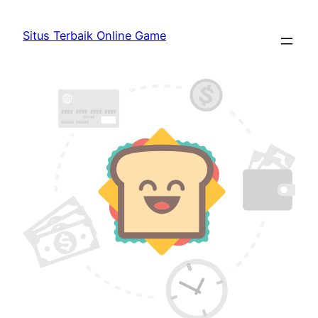
Skip
to
Situs Terbaik Online Game
content